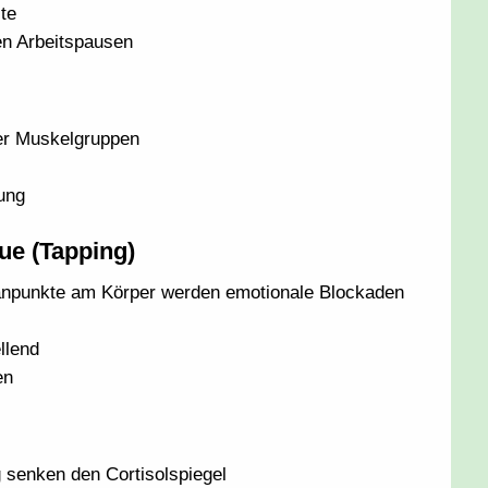
te
zen Arbeitspausen
er Muskelgruppen
ung
ue (Tapping)
ianpunkte am Körper werden emotionale Blockaden
llend
en
senken den Cortisolspiegel